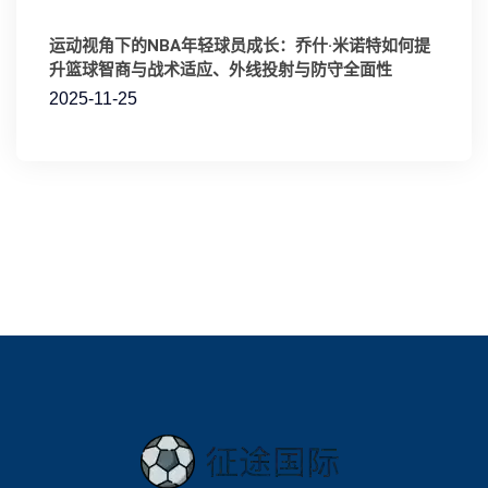
运动视角下的NBA年轻球员成长：乔什·米诺特如何提
升篮球智商与战术适应、外线投射与防守全面性
2025-11-25