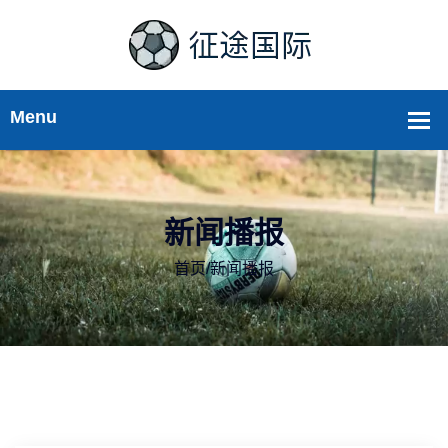
新闻播报
首页
/
新闻播报