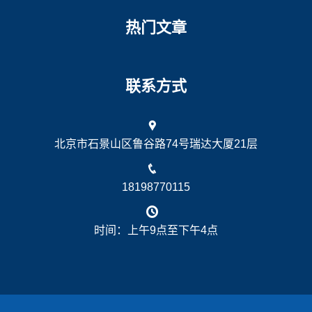
热门文章
联系方式
北京市石景山区鲁谷路74号瑞达大厦21层
18198770115
时间：上午9点至下午4点