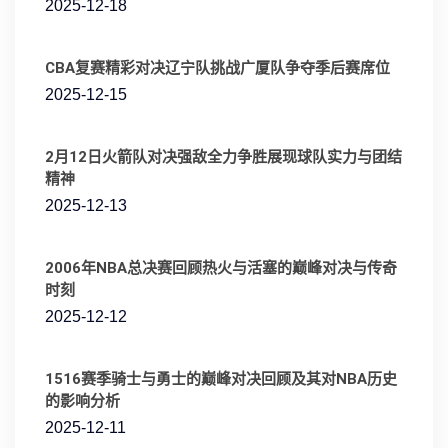
2025-12-18
CBA复赛精彩对决辽宁队挑战广厦队争夺季后赛席位
2025-12-15
2月12日火箭队对决强敌全力争胜展现球队实力与团结
精神
2025-12-13
2006年NBA总决赛回顾热火与活塞的巅峰对决与传奇
时刻
2025-12-12
1516赛季骑士与勇士的巅峰对决回顾及其对NBA历史
的影响分析
2025-12-11