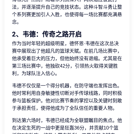
法，并逐渐提升自己的竞技状态。这种斗智斗勇让整
个系列赛更加引人入胜，也使得每一场比赛都充满悬
念。
2、韦德：传奇之路开启
作为当时年轻的超级明星，德怀恩·韦德在这次总决
赛中展现出了他超凡的篮球天赋。在前几场比赛中，
他承受着巨大的压力，但他始终没有退缩。尤其是在
第三场比赛中，他独砍42分，引领热火取得关键胜
利，为球队注入信心。
韦德不仅仅是一个得分机器，在防守端也发挥出色。
他时常利用自身敏捷性切断对手传球线路，同时积极
参与篮板保护。他对比赛节奏的掌控以及关键时刻敢
于承担责任，使得他成为了全队信任的重要人物。
到达第六场时，韦德已经成为全联盟瞩目的焦点。他
在决定生死的一战中更是狂轰36分，并贡献10个篮