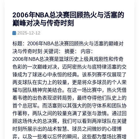
2006年NBA总决赛回顾热火与活塞的
巅峰对决与传奇时刻
2025-12-12
标题：2006年NBA总决赛回顾热火与活塞的巅峰对
决与传奇时刻 关键词： 摘要： 内容：
2006年NBA总决赛是篮球历史上极具戏剧性和传奇
色彩的一次巅峰对决，迈阿密热火与底特律活塞的交
锋成为了球迷心中永恒的经典。该系列赛不仅展现了
两支球队在实力上的较量，更是将众多球员的个人荣
耀与团队精神完美结合。在这一场比赛中，热火凭借
着韦德的出色表现逆转局势，最终夺得他们队史上的
首个总冠军。而活塞则以其强大的防守体系和团队协
作著称，两队之间的较量充满了紧张与激情。通过回
顾这场伟大的总决赛，我们可以看到两岸球队在关键
时刻所展示出的战术智慧、球员之间微妙的心理博
弈，以及一些难以忘怀的瞬间，这些都为整场比赛增