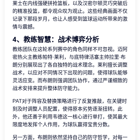
莱士在内线强硬拼抢篮板，以及汉密尔顿灵巧突破后
的精准投篮，都令观众叹为观止。这些经典画面不仅
记录下那段岁月，也让人感受到篮球运动所带来的激
情与震撼。
4、教练智慧：战术博弈分析
教练团队在这轮系列赛中的角色同样不可忽视。迈阿
密热火主教练帕特·莱利，与底特律活塞主帅拉里·布
朗分别展现出了各自独特的战术理念。莱利擅长调整
战术，以应对不同情况下出现的问题，使得球队能够
灵活应变。而布朗则强调团队协作，通过严谨细致的
战术安排来提升整体防守能力。
PAT对于阵容及替换策略进行了反复推敲，在关键时
刻及时调整人员配置，使得原本劣势逐渐扭转。此
外，他还善于利用韦德这一核心进行单打，使其最大
限度地发挥个人作用，为球队赢得宝贵分数。
另一方面，布朗则依然坚持自己的防守哲学，对每一