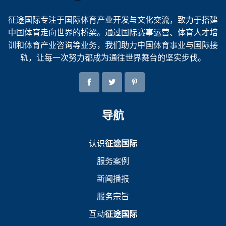
征途国际专注于国际体育产业开发与文化交流，致力于搭建
中国体育走向世界的桥梁。通过国际赛事运营、体育人才培
训和体育产业咨询等业务，我们助力中国体育事业与国际接
轨，让每一次努力都成为通往世界舞台的坚实步伐。
导航
认识
征途国际
服务案例
新闻播报
服务宗旨
互动
征途国际