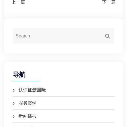
上一篇
下一篇
导航
认识
征途国际
服务案例
新闻播报