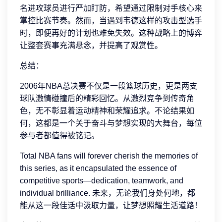
名进攻球员进行严加盯防，希望通过限制对手核心来
掌控比赛节奏。然而，当遇到韦德这样的攻击型选手
时，即便再好的计划也难免失效。这种战略上的博弈
让整套赛事充满悬念，并提高了观赏性。
总结：
2006年NBA总决赛不仅是一段篮球历史，更是两支
球队激情碰撞后的精彩回忆。从激烈竞争到传奇角
色，无不彰显着运动精神和荣耀追求。不论结果如
何，这都是一个关于奋斗与梦想实现的大舞台，每位
参与者都值得被铭记。
Total NBA fans will forever cherish the memories of
this series, as it encapsulated the essence of
competitive sports—dedication, teamwork, and
individual brilliance. 未来，无论我们身处何地，都
能从这一段佳话中汲取力量，让梦想照耀生活道路！